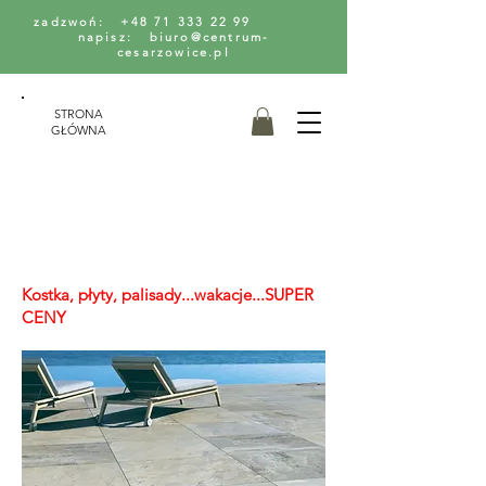
zadzwoń: +48 71 333 22 99
napisz: biuro@centrum-
cesarzowice.pl
STRONA
GŁÓWNA
Kostka, płyty, palisady...wakacje...SUPER
CENY