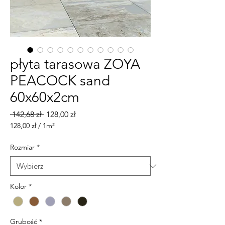
płyta tarasowa ZOYA
PEACOCK sand
60x60x2cm
Regularna cena
Cena Rabatowa
 142,68 zł 
128,00 zł
128,00 zł
/
1m²
128,00 zł
za
Rozmiar
*
1
Metr
kwadratowy
Kolor
*
Grubość
*