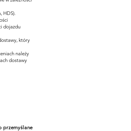
, HDS).
ości
i dojazdu
ostawy, który
eniach należy
tach dostawy
o przemyślane