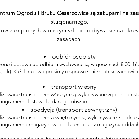
ntrum Ogrodu i Bruku Cesarzowice są zakupami na zas
stacjonarnego.
ów zakupionych w naszym sklepie odbywa się na okreś
zasadach:
odbiór osobisty
żone i gotowe do odbioru wydawane są w godzinach 8.00-16
iątek). Każdorazowo prosimy o sprawdzenie statusu zamówien
transport własny
lizowane transportem własnym są wykonywane zgodnie z us
nogramem dostaw dla danego obszaru
spedycja (transport zewnętrzny)
lizowane transportem zewnętrznym są wykonywane zgodnie 
nogramem z magazynów producenta lub z magazynu oddział
ane są na paletach. Palety mogą być zwrotne, lub jednorazo