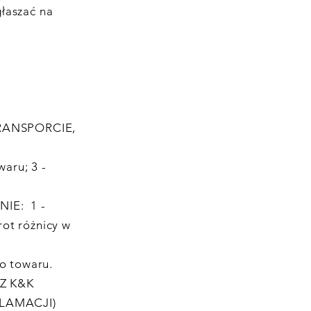
głaszać na
TRANSPORCIE,
aru; 3 -
IE: 1 -
rot różnicy w
o towaru.
Z K&K
LAMACJI)