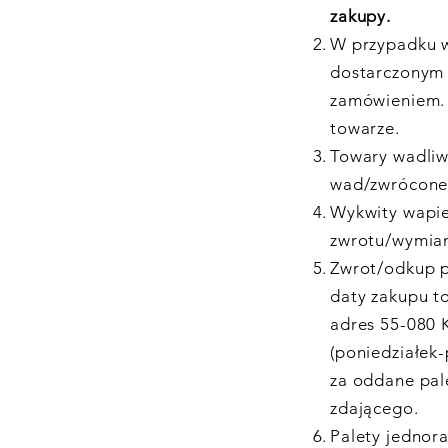
zakupy.
W przypadku w
dostarczonym 
zamówieniem. 
towarze.
Towary wadliw
wad/zwrócone
Wykwity wapie
zwrotu/wymian
Zwrot/odkup p
daty zakupu t
adres 55-080 
(poniedziałek-
za oddane pal
zdającego.
Palety jednor