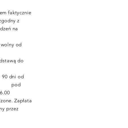
em faktycznie
zgodny z
odzeń na
 wolny od
odstawą do
 90 dni od
pod
6.00
dzone. Zapłata
ny przez