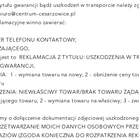
ytułu gwarancji bądź uszkodzeń w transporcie należy z
biuro@centrum-cesarzowice.pl
klamacyjne winno zawierać:
ER TELEFONU KONTAKTOWY,
ZAJĄCEGO,
zy jest to REKLAMACJA Z TYTUŁU: USZKODZENIA W 
U GWARANCJI,
A: 1 - wymiana towaru na nowy; 2 - obniżenie ceny tow
ru
ZENIA: NIEWŁAŚCIWY TOWAR/BRAK TOWARU ŻĄDAN
jącego towaru; 2 - wymiana towaru na właściwy; 3 - zw
u
y o dołączenie dokumentacji zdjęciowej uszkodzoneg
RZETWARZANIE MOICH DANYCH OSOBOWYCH PRZE
AZIÓW (ZGODA KONIECZNA DO ROZPATRZENIA REK