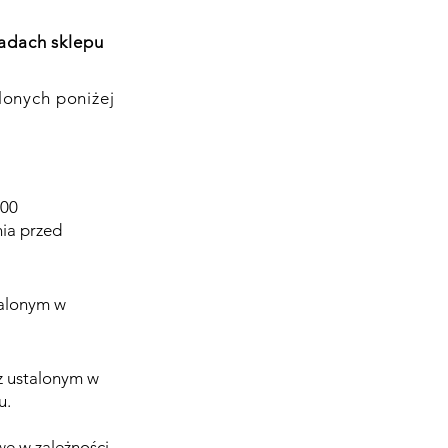
adach sklepu
lonych poniżej
.00
ia przed
talonym w
z ustalonym w
u.
we w zależności