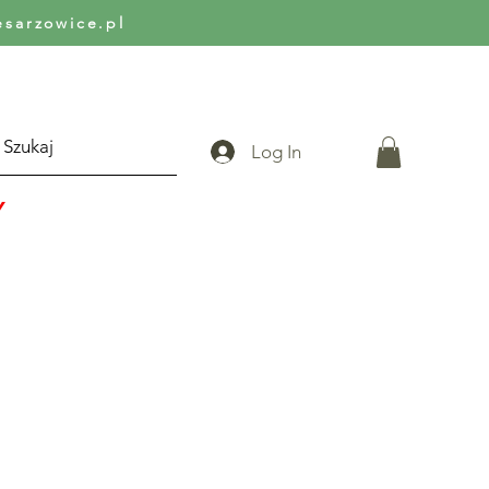
arzowice.pl
Log In
Y