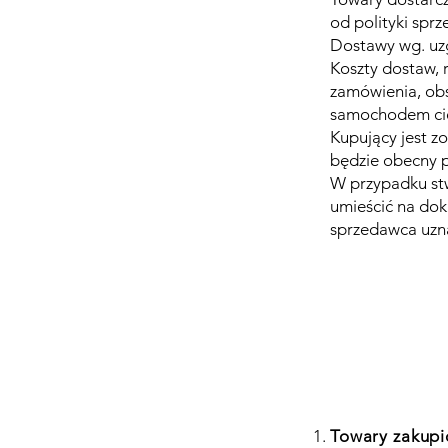
od polityki spr
Dostawy wg. uz
Koszty dostaw, 
zamówienia, ob
samochodem ci
Kupujący jest z
będzie obecny p
W przypadku stw
umieścić na do
sprzedawca uzna
Towary zakupi