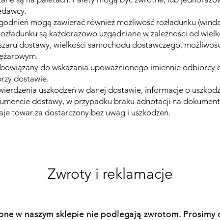
zedawcy.
godnień mogą zawierać również możliwość rozładunku (winda
rozładunku są każdorazowo uzgadniane w zależności od wielk
szaru dostawy, wielkości samochodu dostawczego, możliwośc
ężarowym.
obowiązany do wskazania upoważnionego imiennie odbiorcy d
rzy dostawie.
ierdzenia uszkodzeń w danej dostawie, informacje o uszkodz
kumencie dostawy, w przypadku braku adnotacji na dokumen
je towar za dostarczony bez uwag i uszkodzeń.
Zwroty i reklamacje
one w naszym sklepie nie podlegają zwrotom. Prosimy 