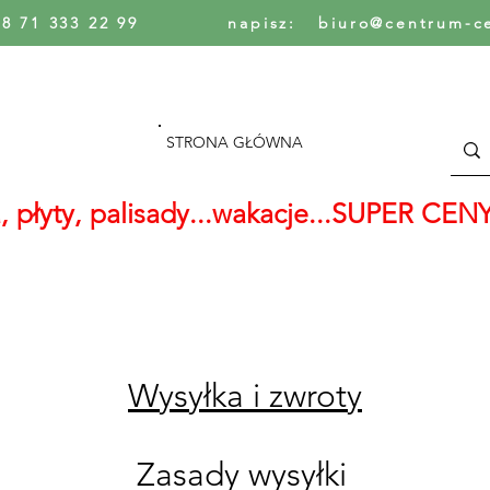
48 71 333 22 99 napisz: biuro@centrum-ces
STRONA GŁÓWNA
, płyty, palisady...wakacje...SUPER CEN
Wysyłka i zwroty
Zasady wysyłki