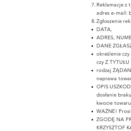
Reklamacje z t
adres e-mail:
Zgłoszenie re
DATA,
ADRES, NUM
DANE ZGŁAS
określenie c
czy Z TYTUŁ
rodzaj ŻĄDANI
naprawa towa
OPIS USZKOD
dosłanie braku
kwocie towar
WAŻNE! Prosim
ZGODĘ NA P
KRZYSZTOF K