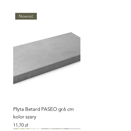
pełnopaletowej.
Nowość
Płyta Betard PASEO gr.6 cm
kolor szary
Cena
11,70 zł