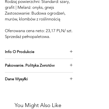
Rodzaj powierzchni: Standard: szary,
grafit | Melanż: onyks, gnejs
Zastosowanie: Budowa ogrodzeń,
murów, klombów z roślinnością
Oferowana cena neto: 23,17 PLN/ szt.
Sprzedaż pełnopaletowa.
Info O Produkcie
Pustak Piazzo
Pakowanie. Polityka Zwrotów
wysokość 20 cm, wymiary 20x50, ilość na
palecie 60 szt. waga 23 kg/szt, waga
Pakowanie; ilość na palecie 60 szt.
palety 1380 kg
Dane Wysyłki
Waga 1 pustak 23 kg/szt. Waga palety
Rodzaj powierzchni; Standard
1380 kg
Kolory: szary, grafit, Melanż: onyks, gnejs
Wysyłka, rozładunek możliwa po uprzednim
Materiały betonowe nie podlegają
umówieniu. Koszty wysyłki zależne od
zwrotowi.
lokalizacji. Towar dostarczany na paletachh
drewnianych kaucjowanych.
You Might Also Like
Oferowana cena przy sprzedaży