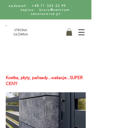
zadzwoń: +48 71 333 22 99
napisz: biuro@centrum-
cesarzowice.pl
STRONA
GŁÓWNA
Kostka, płyty, palisady...wakacje...SUPER
CENY