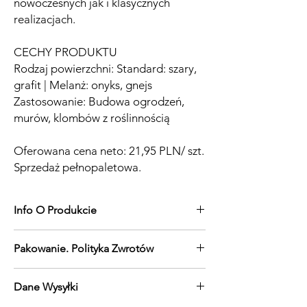
nowoczesnych jak i klasycznych
realizacjach.
CECHY PRODUKTU
Rodzaj powierzchni: Standard: szary,
grafit | Melanż: onyks, gnejs
Zastosowanie: Budowa ogrodzeń,
murów, klombów z roślinnością
Oferowana cena neto: 21,95 PLN/ szt.
Sprzedaż pełnopaletowa.
Info O Produkcie
Pustak Piazzo
Pakowanie. Polityka Zwrotów
wysokość 20 cm, wymiary 20x50, ilość na
palecie 60 szt. waga 23 kg/szt, waga
Pakowanie; ilość na palecie 60 szt.
palety 1380 kg
Dane Wysyłki
Waga 1 pustak 23 kg/szt. Waga palety
Rodzaj powierzchni; Standard
1380 kg