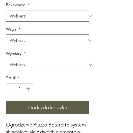
Pakowanie
*
Waga:
*
Wymiary:
*
Sztuk
*
Dodaj do koszyka
Ogrodzenie Piazzo Betard to system
składający się z dwóch elementów: