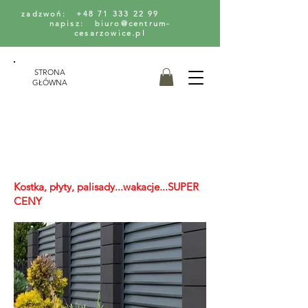
zadzwoń: +48 71 333 22 99
napisz: biuro@centrum-
cesarzowice.pl
STRONA
GŁÓWNA
Kostka, płyty, palisady...wakacje...SUPER
CENY