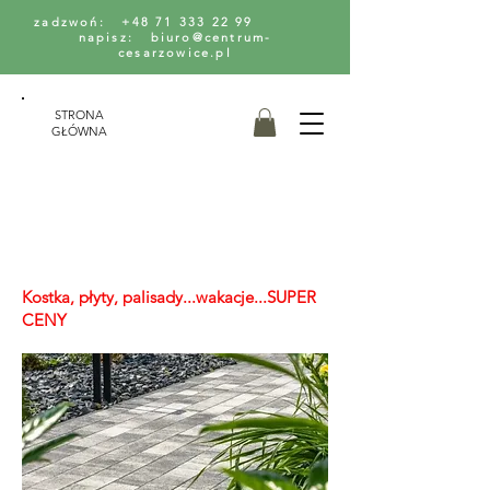
zadzwoń: +48 71 333 22 99
napisz: biuro@centrum-
cesarzowice.pl
STRONA
GŁÓWNA
Kostka, płyty, palisady...wakacje...SUPER
CENY