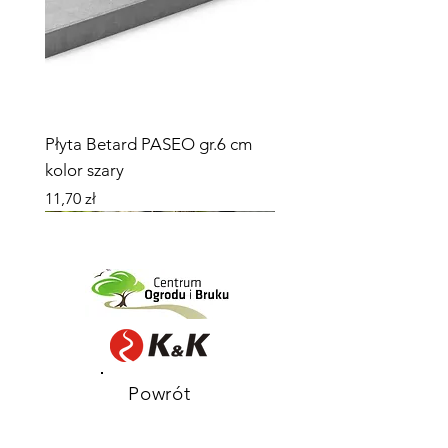
Płyta Betard PASEO gr.6 cm
kolor szary
Cena
11,70 zł
Nowość
Nowość
promocja
Powrót